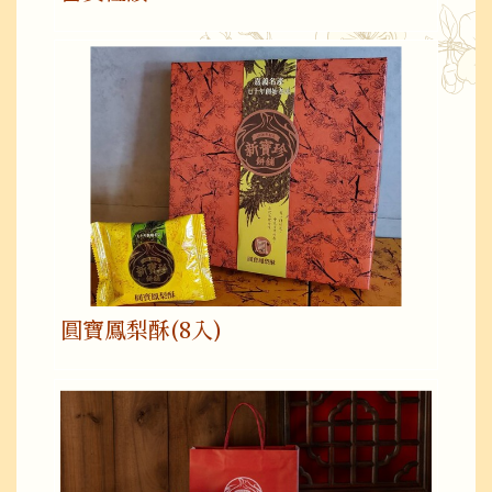
圓寶鳳梨酥(8入)