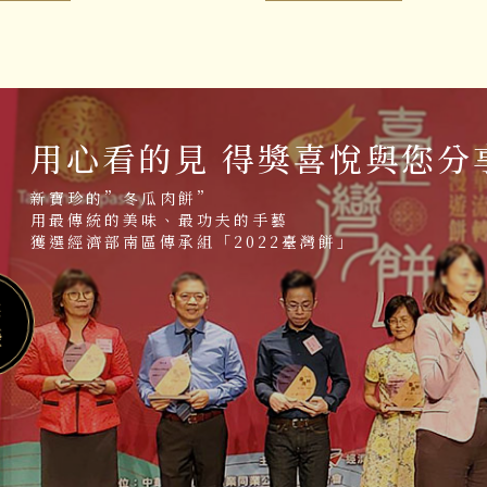
用心看的見 得獎喜悅與您分
新寶珍的”冬瓜肉餅”
用最傳統的美味、最功夫的手藝
獲選經濟部南區傳承組「2022臺灣餅」
獎
榮