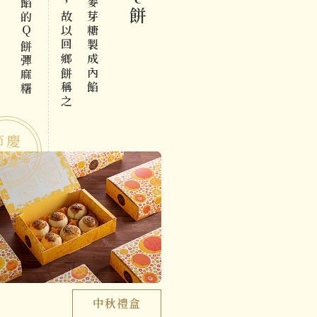
餅
Q
餅彈麻糬
節慶
禮盒
中秋禮盒