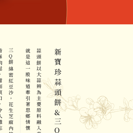
舖守住一甲子珍貴傳承，默默保留嘉義家鄉傳統口
至今。
三
而爽口，令人難忘
就是這一股味道牽引著思鄉情懷，故以回鄉餅稱之
蒜頭餅
新寶珍蒜頭餅
Q
餅
以大蒜辨為主要原料融入麥芽糖製成內餡
綿密紅豆沙，花生芝麻內餡的
&
三
Q