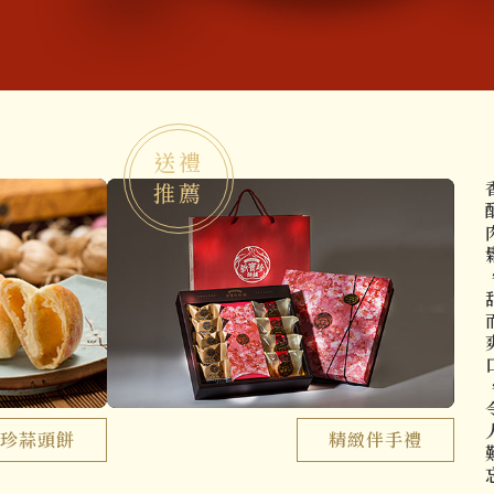
新寶珍餅舖 蒜頭餅
從1950創立至今，新寶珍餅
送禮
味，讓屬於台灣的古早味飄香
推薦
香酥肉鬆，甜
珍蒜頭餅
精緻伴手禮