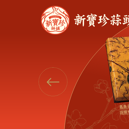
有
一
種
味
道
，
會
在
口
中
回
香
，
在
記
憶
裡
回
味
。
蒜頭餅·回鄉餅
關於新寶珍
糕餅總覽
最新消息
購物須知