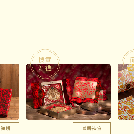
樸實
好禮
式漢餅
喜餅禮盒