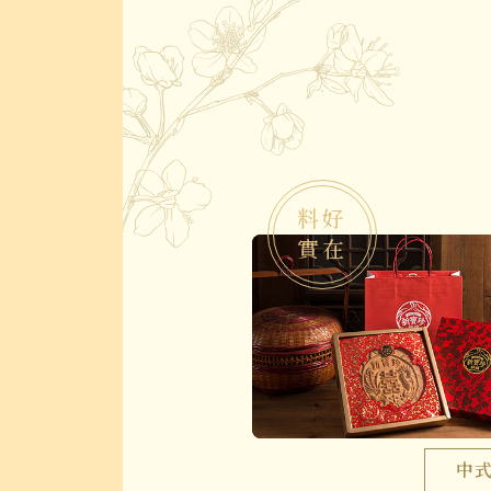
料好
實在
中